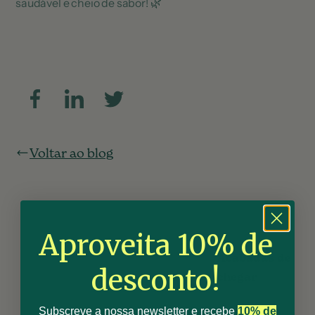
saudável e cheio de sabor! 🌿
Voltar ao blog
Aproveita 10% de
Acabadas de
desconto!
chegar
Subscreve a nossa newsletter e recebe
10% de