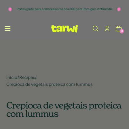
o
c
Portes grátis para compras acima dos 30€ para Portugal Continental
o
n
t
e
ú
0
d
o
Início
/
Recipes
/
Crepioca de vegetais proteica com lummus
Crepioca de vegetais proteica
com lummus