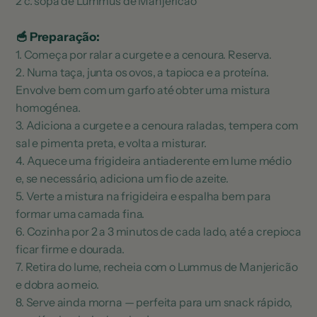
2 c. sopa de Lummus de Manjericão
🥣 Preparação:
1.
Começa por ralar a curgete e a cenoura. Reserva.
2. Numa taça, junta os ovos, a tapioca e a proteína.
Envolve bem com um garfo até obter uma mistura
homogénea.
3. Adiciona a curgete e a cenoura raladas, tempera com
sal e pimenta preta, e volta a misturar.
4. Aquece uma frigideira antiaderente em lume médio
e, se necessário, adiciona um fio de azeite.
5. Verte a mistura na frigideira e espalha bem para
formar uma camada fina.
6. Cozinha por 2 a 3 minutos de cada lado, até a crepioca
ficar firme e dourada.
7. Retira do lume, recheia com o Lummus de Manjericão
e dobra ao meio.
8. Serve ainda morna — perfeita para um snack rápido,