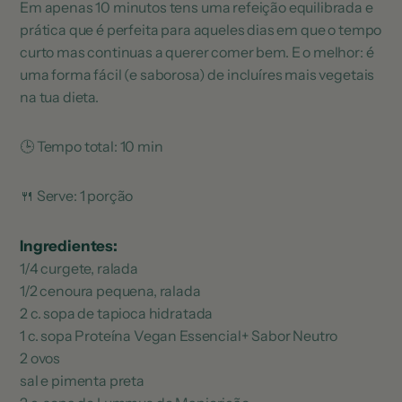
Em apenas 10 minutos tens uma refeição equilibrada e
prática que é perfeita para aqueles dias em que o tempo
curto mas continuas a querer comer bem. E o melhor: é
uma forma fácil (e saborosa) de incluíres mais vegetais
na tua dieta.
🕒 Tempo total: 10 min
🍴 Serve: 1 porção
Ingredientes:
1/4 curgete, ralada
1/2 cenoura pequena, ralada
2 c. sopa de tapioca hidratada
1 c. sopa Proteína Vegan Essencial+ Sabor Neutro
2 ovos
sal e pimenta preta