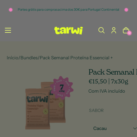
o
c
Portes grátis para compras acima dos 30€ para Portugal Continental
o
n
t
e
ú
0
d
o
Início
/
Bundles
/
Pack Semanal Proteína Essencial +
Pack Semanal P
€15,50
|
7x30g
Com IVA incluído
SABOR
Cacau