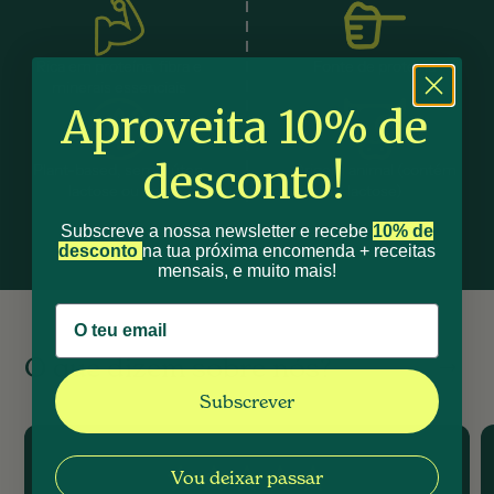
Malta, Poland, Romania, and Sweden
:
Delivery in 3 to 5 business days €11.90. Free
shipping on orders over €80.
Rica em proteína, fibra e
Fonte de proteína
minerais essenciais
Aproveita 10% de
desconto!
Plant-based, sem glúten,
Origem animal (contém
lactose ou soja
lactose)
Subscreve a nossa newsletter e recebe
10% de
desconto
na tua próxima encomenda + receitas
mensais, e muito mais!
O
q
u
e
d
i
z
e
m
s
o
b
r
e
n
ó
s
?
Subscrever
Vou deixar passar