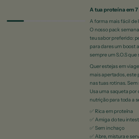
A tua proteína em 7
A forma mais fácil de 
O nosso pack semanal 
teu sabor preferido: p
para dares um boost a
sempre um S.O.S que s
Quer estejas em viag
mais apertados, este p
nas tuas rotinas. Sem
Usa uma saqueta por d
nutrição para toda a 
✅ Rica em proteína
✅ Amiga do teu intest
✅ Sem inchaço
✅ Abre, mistura e ser