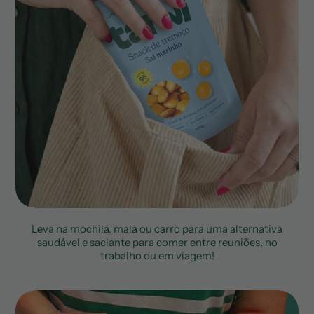
4.35€. Portes grátis em entregas superiores
Sal (g)
2.2
a 40€.
Envios para Espanha Ilhas:
Entrega em 3 a 5
dias úteis 4.35€. Portes grátis em entrega
superiores a 40€.
Envios para a Alemanha, Áustria, Bélgica,
Eslováquia, Eslovénia, França, Grécia,
Holanda, Hungria, Irlanda, Itália, Lituânia,
Luxemburgo, República Checa
: Entrega em
3 a 5 dias úteis 9.90€. Portes grátis em
entregas superiores a 60€.
Envios para a Dinamarca, Finlândia,
Letónia, Malta, Polónia, Roménia e
Suécia:
Entrega em 3 a 5 dias úteis 11.90€.
Portes grátis em entregas superiores a 80€.
Leva na mochila, mala ou carro para uma alternativa
saudável e saciante para comer entre reuniões, no
trabalho ou em viagem!