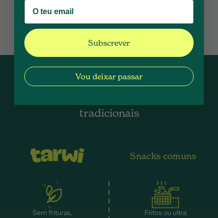
Partilha em picnics, festas e encontros com amigos
esta opção saudável sem fritos nem culpa!
Subscrever
Vou deixar passar
Os nossos snacks vs snacks
tradicionais
Snacks comuns
Sem frituras,
Fritos ou ultra