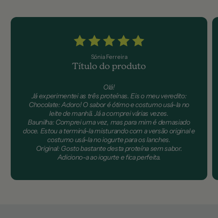
Sónia Ferreira
Título do produto
Olá!
Já experimentei as três proteínas. Eis o meu veredito:
Chocolate: Adoro! O sabor é ótimo e costumo usá-la no
leite de manhã. Já a comprei várias vezes.
Baunilha: Comprei uma vez, mas para mim é demasiado
doce. Estou a terminá-la misturando com a versão original e
costumo usá-la no iogurte para os lanches.
Original: Gosto bastante desta proteína sem sabor.
Adiciono-a ao iogurte e fica perfeita.