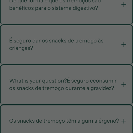
Provide the answer to your question here.
De que forma é que os tremoços são
benéficos para o sistema digestivo?
Provide the answer to your question here.
É seguro dar os snacks de tremoço às
crianças?
Provide the answer to your question here.
What is your question?É seguro cconsumir
os snacks de tremoço durante a gravidez?
Provide the answer to your question here.
Os snacks de tremoço têm algum alérgeno?