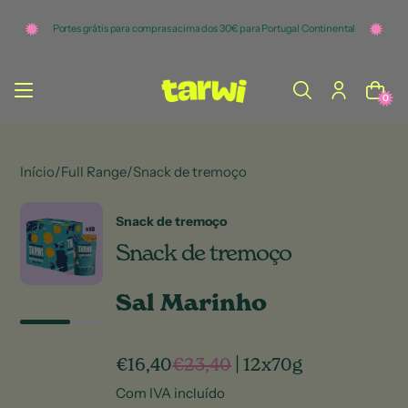
o
c
Portes grátis para compras acima dos 30€ para Portugal Continental
o
n
t
e
ú
0
d
o
Início
/
Full Range
/
Snack de tremoço
Snack de tremoço
Snack de tremoço
Sal Marinho
€16,40
€23,40
|
12x70g
Com IVA incluído