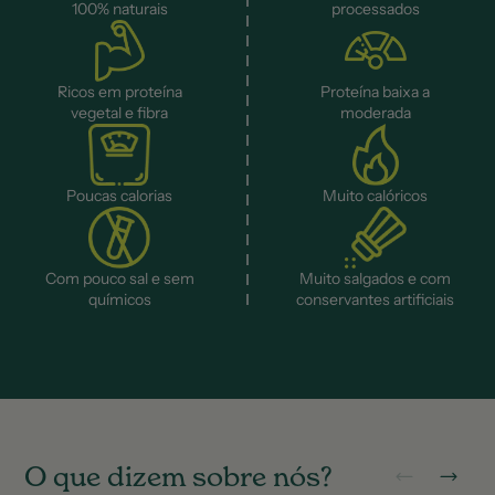
100% naturais
processados
Ricos em proteína
Proteína baixa a
vegetal e fibra
moderada
Poucas calorias
Muito calóricos
Com pouco sal e sem
Muito salgados e com
químicos
conservantes artificiais
O
q
u
e
d
i
z
e
m
s
o
b
r
e
n
ó
s
?