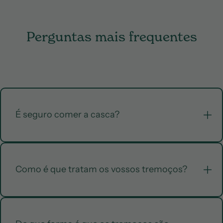
Perguntas mais frequentes
É seguro comer a casca?
Provide the answer to your question here.
Como é que tratam os vossos tremoços?