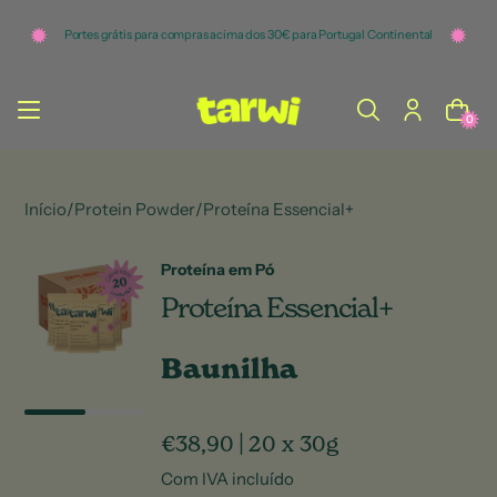
o
c
Portes grátis para compras acima dos 30€ para Portugal Continental
o
n
t
e
ú
0
d
o
Início
/
Protein Powder
/
Proteína Essencial+
Proteína em Pó
Proteína Essencial+
Baunilha
€38,90
|
20 x 30g
Com IVA incluído