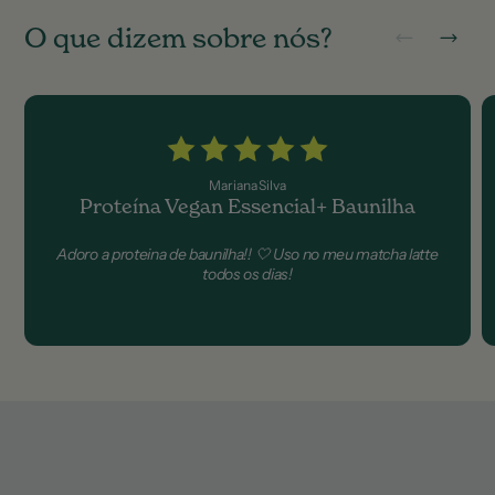
O
q
u
e
d
i
z
e
m
s
o
b
r
e
n
ó
s
?
Mariana Silva
Proteína Vegan Essencial+ Baunilha
Adoro a proteina de baunilha!! 🤍 Uso no meu matcha latte
todos os dias!