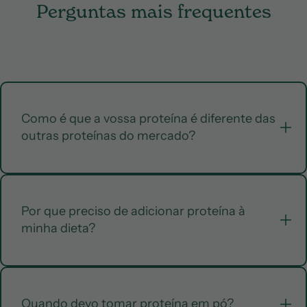
Perguntas mais frequentes
Como é que a vossa proteína é diferente das
outras proteínas do mercado?
A nossa proteína é minimamente processada, de fácil
Por que preciso de adicionar proteína à
digestão, com apenas 3, 5, ou 6 ingredientes
minha dieta?
(dependendo do sabor) e rica em fibra prebiótica e
minerais, para te dar tudo o que precisas, e nada do que
não.
Ingredientes escolhidos a dedo:
utilizamos apenas
A proteína é essencial para inúmeras funções
Quando devo tomar proteína em pó?