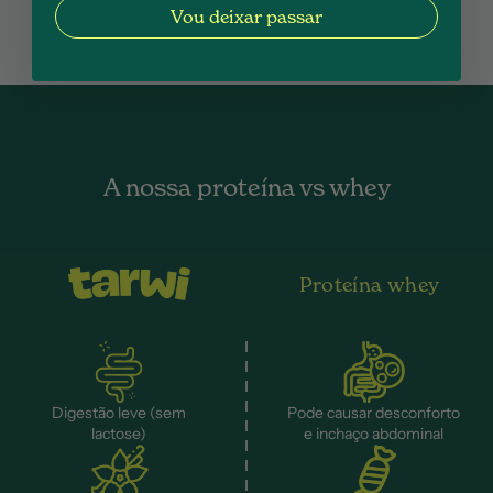
toppings (e há quem diga que até parece cerelac!)
Vou deixar passar
A nossa proteína vs whey
Proteína whey
Digestão leve (sem
Pode causar desconforto
lactose)
e inchaço abdominal