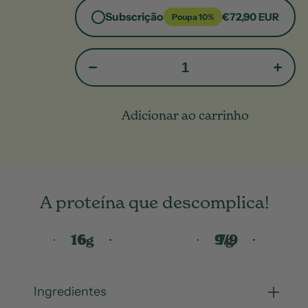
Subscrição
€72,90
Poupa 10%
Adicionar ao carrinho
A proteína que descomplica!
16
6
9/9
7
g
g
Ingredientes
Aminoácidos
Proteína
Fibra
Ingredientes
por porção
por porção
Prebiótica
essenciais