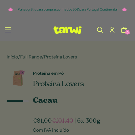
o
c
Portes grátis para compras acima dos 30€ para Portugal Continental
o
n
t
e
ú
0
d
o
Início
/
Full Range
/
Proteína Lovers
Proteína em Pó
Proteína Lovers
Cacau
€81,00
€101,40
|
6x 300g
Com IVA incluído