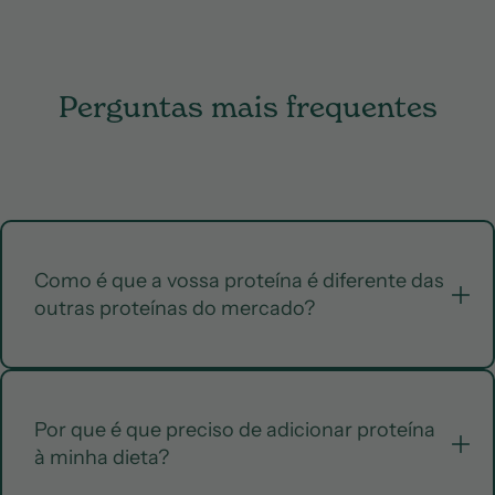
Perguntas mais frequentes
Como é que a vossa proteína é diferente das
outras proteínas do mercado?
A nossa proteína é minimamente processada, de fácil
Por que é que preciso de adicionar proteína
digestão, com apenas 3, 5, ou 6 ingredientes
à minha dieta?
(dependendo do sabor) e rica em fibra prebiótica e