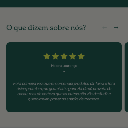
O
q
u
e
d
i
z
e
m
s
o
b
r
e
n
ó
s
?
Helena Lourenço
-
Foi a primeira vez que encomendei produtos da Tarwi e foi a
única proteína que gostei até agora. Ainda só provei a de
cacau, mas de certeza que as outras não vão desiludir e
quero muito provar os snacks de tremoço.