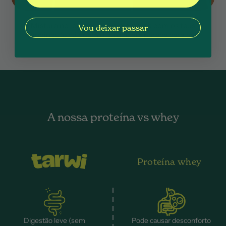
Mistura no iogurte e complementa com os teus
Vou deixar passar
toppings (e há quem diga que até parece cerelac!)
A nossa proteína vs whey
Proteína whey
Digestão leve (sem
Pode causar desconforto